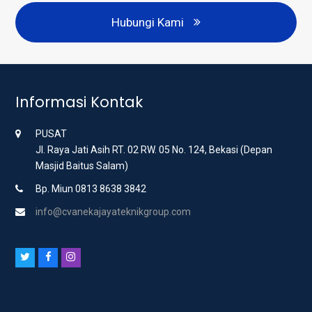
Hubungi Kami
Informasi Kontak
PUSAT
Jl. Raya Jati Asih RT. 02 RW. 05 No. 124, Bekasi (Depan
Masjid Baitus Salam)
Bp. Miun 0813 8638 3842
info@cvanekajayateknikgroup.com
T
F
I
w
a
n
i
c
s