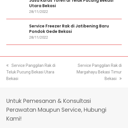
Jasa Kuras Toren di Teluk Pucung Bekasi
Utara Bekasi
28/11/2022
Service Freezer Rak di Jatibening Baru
Pondok Gede Bekasi
28/11/2022
previous
Service Panggilan Rak di
next
Service Panggilan Rak di
Teluk Pucung Bekasi Utara
post:
Margahayu Bekasi Timur
post:
Bekasi
Bekasi
Untuk Pemesanan & Konsultasi
Perawatan Maupun Service, Hubungi
Kami!