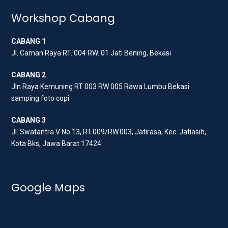
t
e
t
t
b
a
Workshop Cabang
e
o
g
CABANG 1
r
o
r
Jl. Caman Raya RT. 004 RW. 01 Jati Bening, Bekasi
k
a
m
CABANG 2
Jln Raya Kemuning RT 003 RW 005 Rawa Lumbu Bekasi
samping foto copi
CABANG 3
Jl. Swatantra V No.13, RT.009/RW.003, Jatirasa, Kec. Jatiasih,
Kota Bks, Jawa Barat 17424
Google Maps