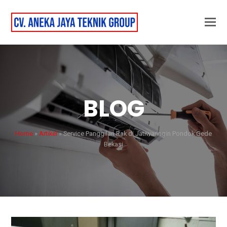
BLOG
Home
»
Artikel
»
Service Panggilan Rak di Jatiwaringin Pondok Gede
Bekasi