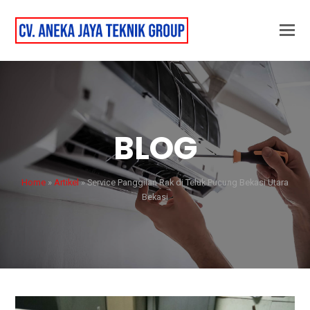
BLOG
Home
»
Artikel
»
Service Panggilan Rak di Teluk Pucung Bekasi Utara
Bekasi