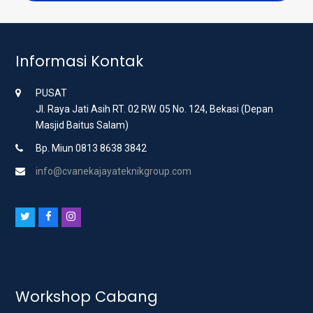
Informasi Kontak
PUSAT
Jl. Raya Jati Asih RT. 02 RW. 05 No. 124, Bekasi (Depan
Masjid Baitus Salam)
Bp. Miun 0813 8638 3842
info@cvanekajayateknikgroup.com
T
F
I
w
a
n
i
c
s
t
e
t
t
b
a
Workshop Cabang
e
o
g