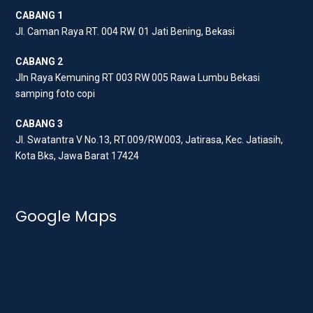
CABANG 1
r
o
r
Jl. Caman Raya RT. 004 RW. 01 Jati Bening, Bekasi
k
a
m
CABANG 2
Jln Raya Kemuning RT 003 RW 005 Rawa Lumbu Bekasi
samping foto copi
CABANG 3
Jl. Swatantra V No.13, RT.009/RW.003, Jatirasa, Kec. Jatiasih,
Kota Bks, Jawa Barat 17424
Google Maps